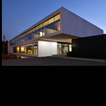
kreon locations
With locations across the globe, we’re always nearby—ready to
connect, collaborate, and inspire. Many of our offices feature a
dedicated Creative Space or Showroom, where we warmly
welcome you to explore our latest innovations and discuss your
upcoming projects in person.