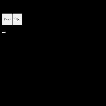
Global Presence, Local Welcome
Kaart
Lijst
Land
Selecteer