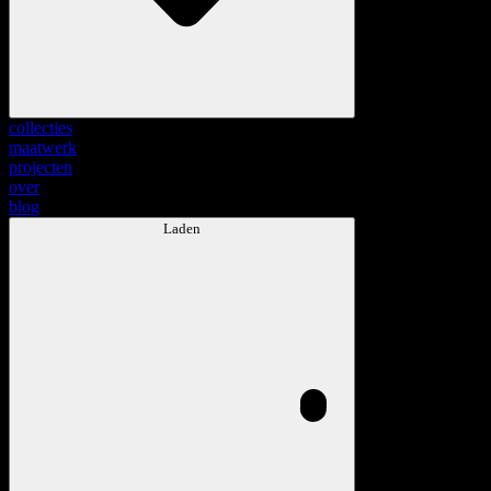
collecties
maatwerk
projecten
over
blog
Laden