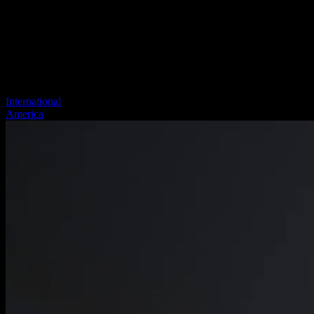
International
America