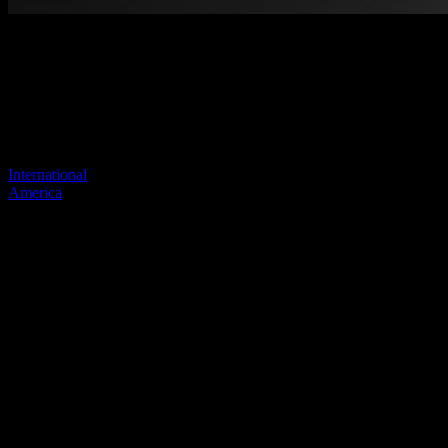
Página no encontrada
Tu enlace anterior parece no existir más
Visite uno de nuestros sitios para continuar.
International
America