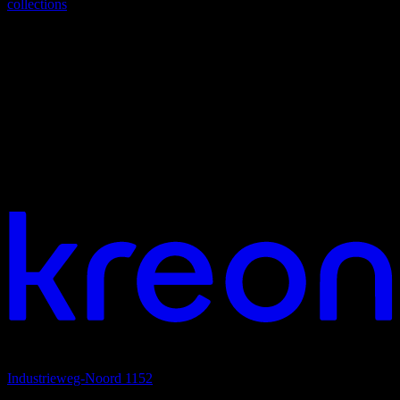
collections
collections
With minimalist design and meticulous attention to detail, we
transform spaces through the purity of light. Discover the perfect
balance between functionality and aesthetics.
overview
¿Te gustaría trabajar juntos?
Sede
Industrieweg-Noord 1152