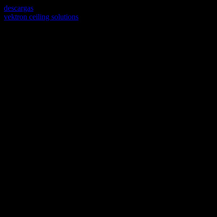
descargas
vektron ceiling solutions