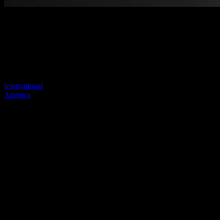
Pagina niet gevonden
Je vorige link lijkt niet meer te bestaan
Bezoek een van onze sites om door te gaan.
International
America