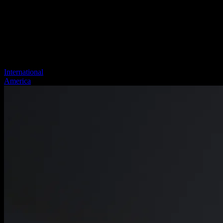
International
America