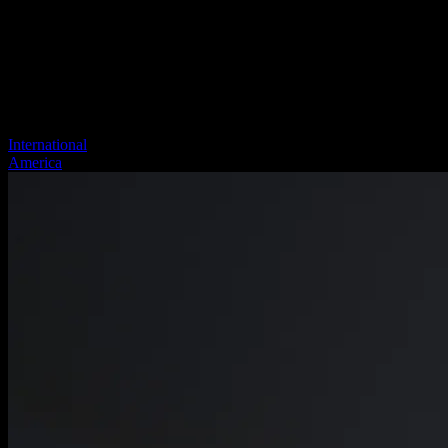
International
America