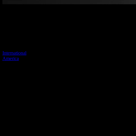
Pagina niet gevonden
Je vorige link lijkt niet meer te bestaan
Bezoek een van onze sites om door te gaan.
International
America