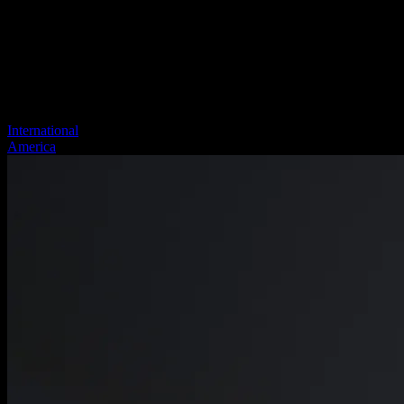
International
America