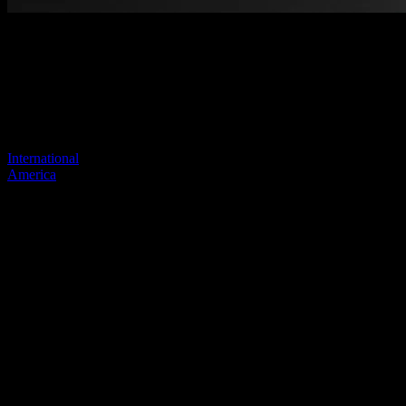
Pagina niet gevonden
Je vorige link lijkt niet meer te bestaan
Bezoek een van onze sites om door te gaan.
International
America