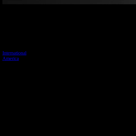
Pagina niet gevonden
Je vorige link lijkt niet meer te bestaan
Bezoek een van onze sites om door te gaan.
International
America