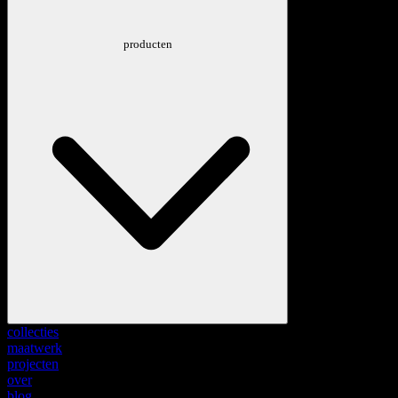
producten
collecties
maatwerk
projecten
over
blog