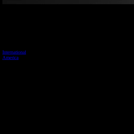
Pagina niet gevonden
Je vorige link lijkt niet meer te bestaan
Bezoek een van onze sites om door te gaan.
International
America