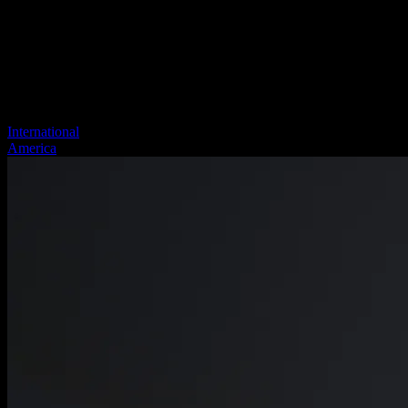
International
America