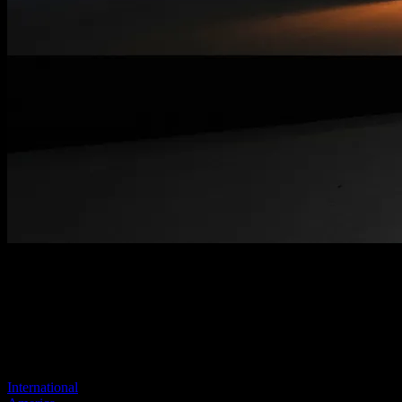
Pagina niet gevonden
Je vorige link lijkt niet meer te bestaan
Bezoek een van onze sites om door te gaan.
International