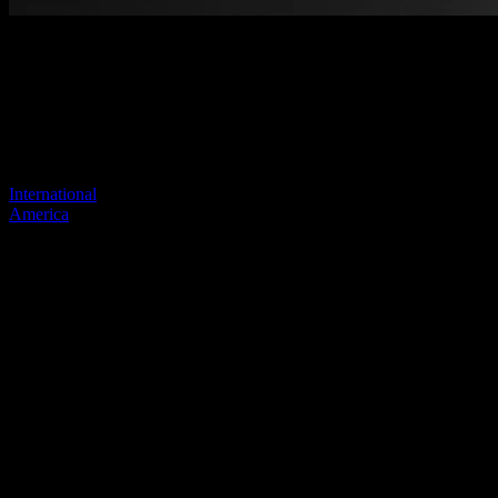
Pagina niet gevonden
Je vorige link lijkt niet meer te bestaan
Bezoek een van onze sites om door te gaan.
International
America