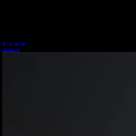
International
America