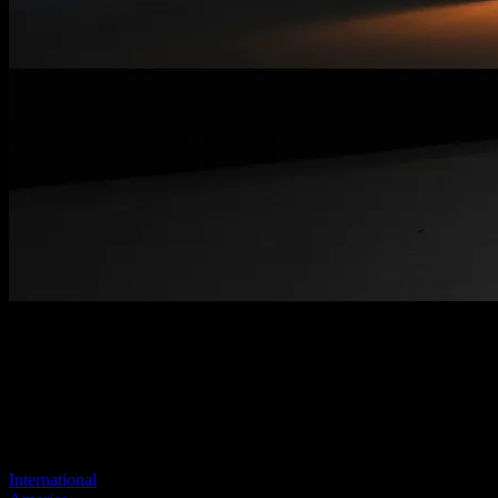
Pagina niet gevonden
Je vorige link lijkt niet meer te bestaan
Bezoek een van onze sites om door te gaan.
International