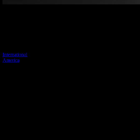
Pagina niet gevonden
Je vorige link lijkt niet meer te bestaan
Bezoek een van onze sites om door te gaan.
International
America