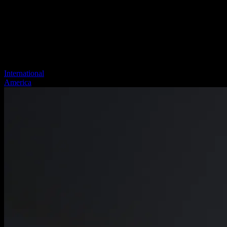
International
America