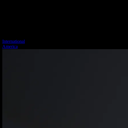
International
America