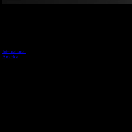
Pagina niet gevonden
Je vorige link lijkt niet meer te bestaan
Bezoek een van onze sites om door te gaan.
International
America