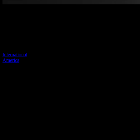
Pagina niet gevonden
Je vorige link lijkt niet meer te bestaan
Bezoek een van onze sites om door te gaan.
International
America