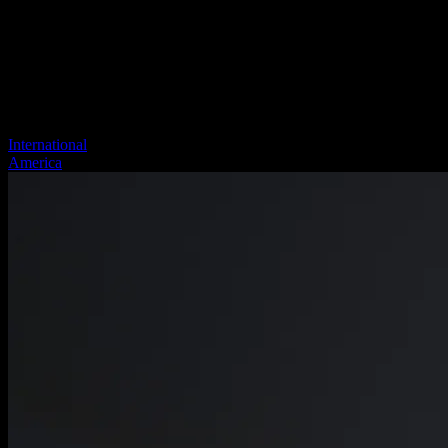
International
America