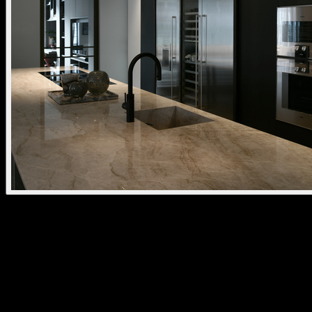
oran pendant stone
In 2018 lanceerde kreon zijn eerste decoratieve lijn met kreon oran
craft. Voor het ontwerp van kreon oran craft kozen onze ontwerpers
ervoor om het over een andere boeg te gooien, zonder de
basisprincipes van 'eenheid in ontwerp, eenvoud in technieken en
precisie in detail' uit het oog te verliezen. Door het grote succes van
de nieuwe serie werd besloten om het kreon oran assortiment verder