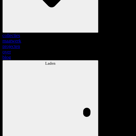
collecties
maatwerk
projecten
over
blog
Laden