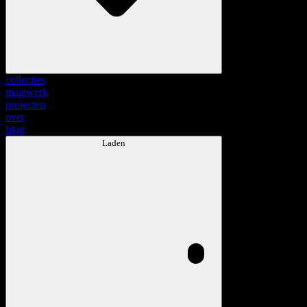
collecties
maatwerk
projecten
over
blog
Laden