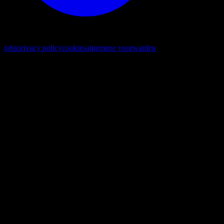
© 2026. alle rechten voorbehouden
jobs
privacy policy
cookies
algemene voorwarden