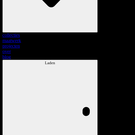
collecties
maatwerk
projecten
over
blog
Laden