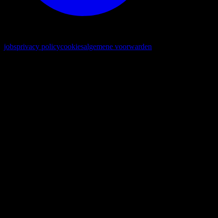
© 2026. alle rechten voorbehouden
jobs
privacy policy
cookies
algemene voorwarden