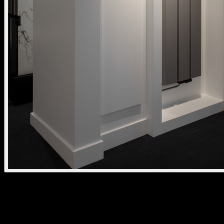
ato 80 single
kreon ato is een assortiment hoogwaardige, richtbare
inbouwverlichtingsarmaturen voor binnenshuis. Met enkel- of