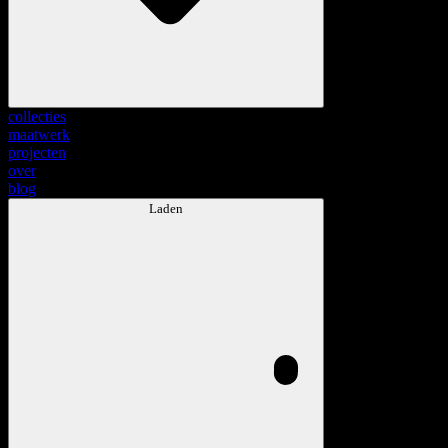
collecties
maatwerk
projecten
over
blog
Laden