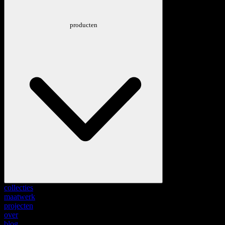
producten
collecties
maatwerk
projecten
over
blog