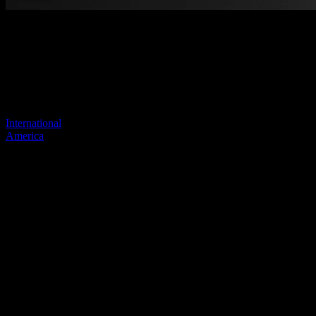
Pagina niet gevonden
Je vorige link lijkt niet meer te bestaan
Bezoek een van onze sites om door te gaan.
International
America