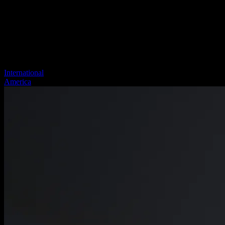
International
America