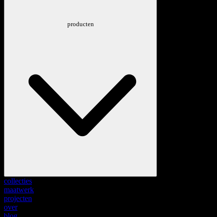
producten
collecties
maatwerk
projecten
over
blog