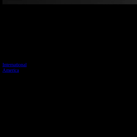
Benvenuti nel nostro nuovo sito
web
Il tuo collegamento precedente sembra non esistere più
Visita uno dei nostri siti per continuare.
International
America