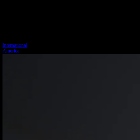
International
America