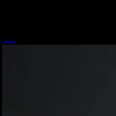
International
America