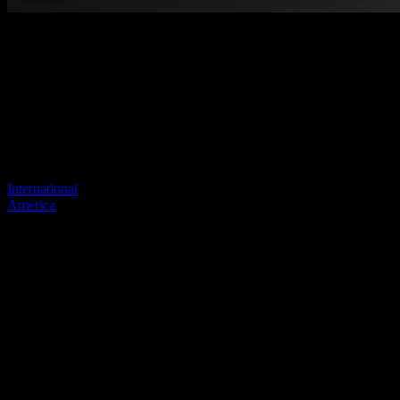
Benvenuti nel nostro nuovo sito
web
Il tuo collegamento precedente sembra non esistere più
Visita uno dei nostri siti per continuare.
International
America