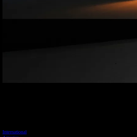
Benvenuti nel nostro nuovo sito
Il tuo collegamento precedente sembra non esistere più
Visita uno dei nostri siti per continuare.
International