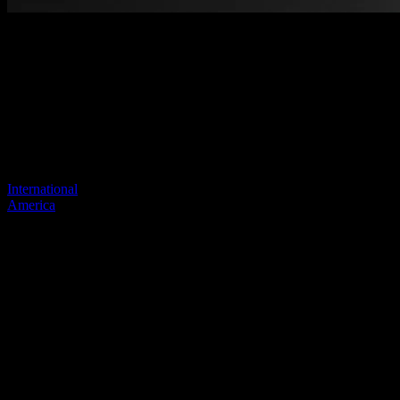
Benvenuti nel nostro nuovo sito
web
Il tuo collegamento precedente sembra non esistere più
Visita uno dei nostri siti per continuare.
International
America