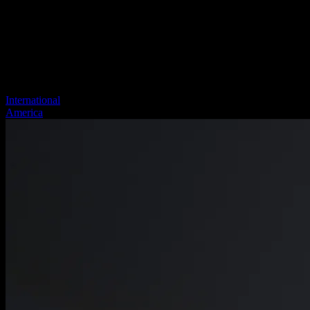
International
America