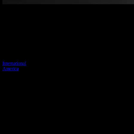
Benvenuti nel nostro nuovo sito
web
Il tuo collegamento precedente sembra non esistere più
Visita uno dei nostri siti per continuare.
International
America