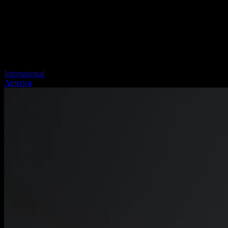
International
America