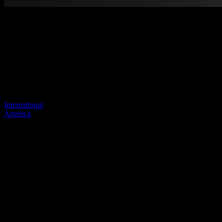
Benvenuti nel nostro nuovo sito
web
Il tuo collegamento precedente sembra non esistere più
Visita uno dei nostri siti per continuare.
International
America