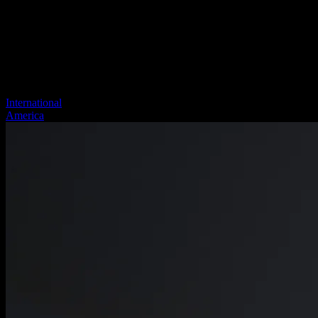
International
America