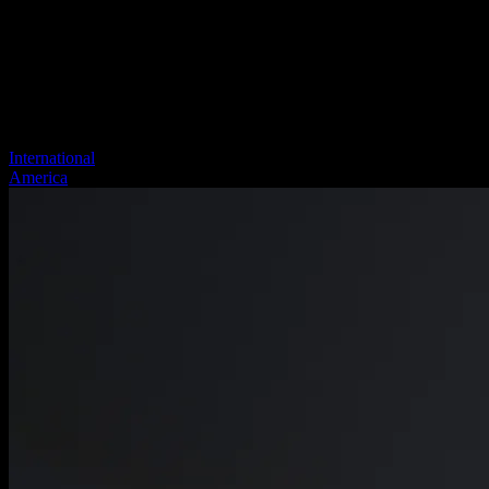
International
America