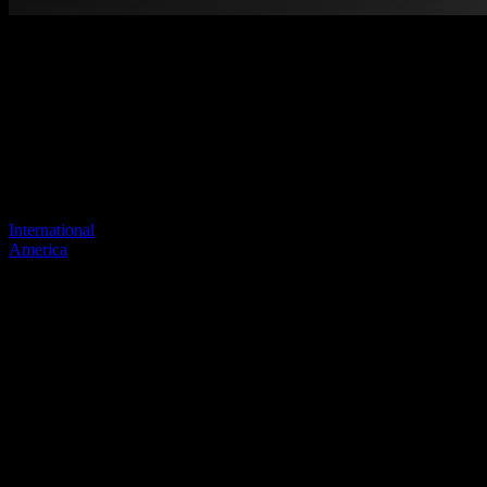
Benvenuti nel nostro nuovo sito
web
Il tuo collegamento precedente sembra non esistere più
Visita uno dei nostri siti per continuare.
International
America