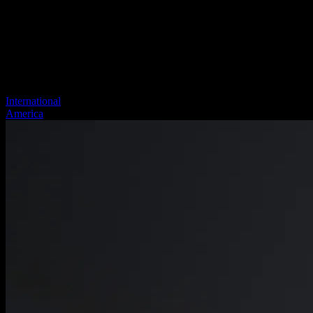
International
America