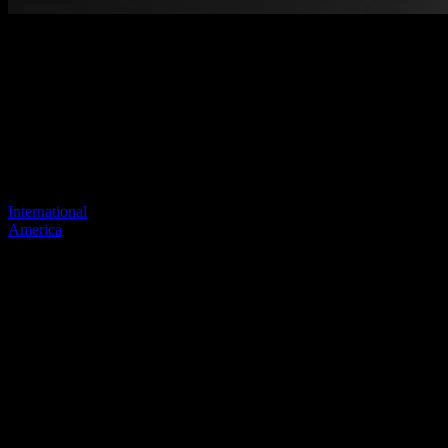
Benvenuti nel nostro nuovo sito
web
Il tuo collegamento precedente sembra non esistere più
Visita uno dei nostri siti per continuare.
International
America