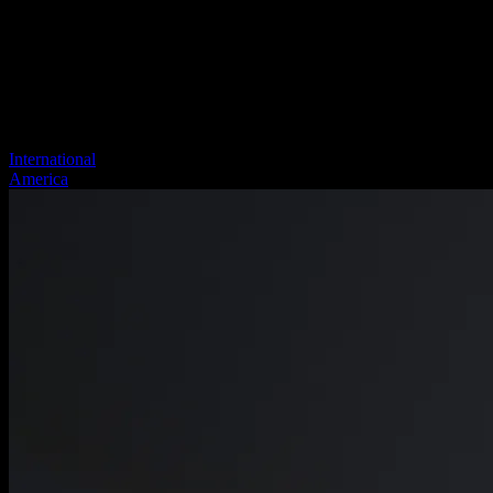
International
America