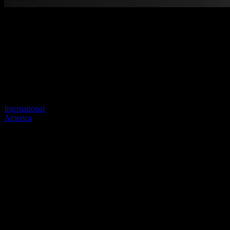
Benvenuti nel nostro nuovo sito
web
Il tuo collegamento precedente sembra non esistere più
Visita uno dei nostri siti per continuare.
International
America