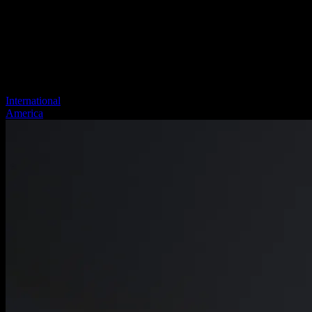
International
America