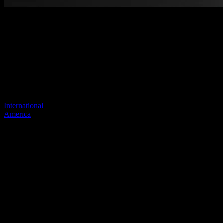
Benvenuti nel nostro nuovo sito
web
Il tuo collegamento precedente sembra non esistere più
Visita uno dei nostri siti per continuare.
International
America