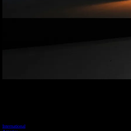
Benvenuti nel nostro nuovo sito
Il tuo collegamento precedente sembra non esistere più
Visita uno dei nostri siti per continuare.
International