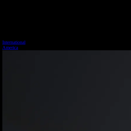
International
America