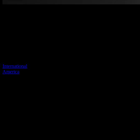
Benvenuti nel nostro nuovo sito
web
Il tuo collegamento precedente sembra non esistere più
Visita uno dei nostri siti per continuare.
International
America