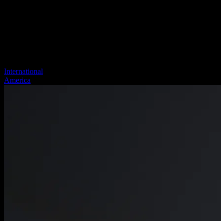
International
America