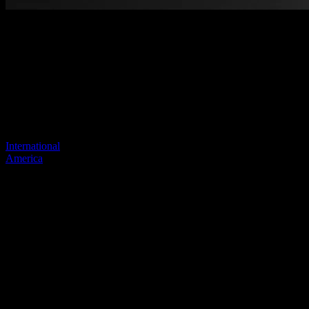
Benvenuti nel nostro nuovo sito
web
Il tuo collegamento precedente sembra non esistere più
Visita uno dei nostri siti per continuare.
International
America