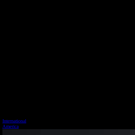
International
America