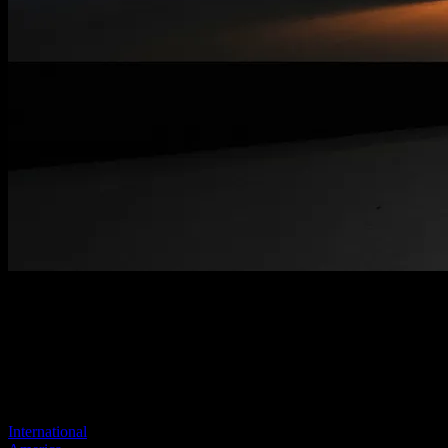
Benvenuti nel nostro nuovo sito
Il tuo collegamento precedente sembra non esistere più
Visita uno dei nostri siti per continuare.
International