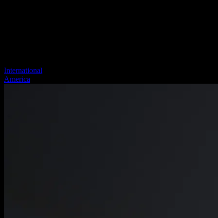
International
America