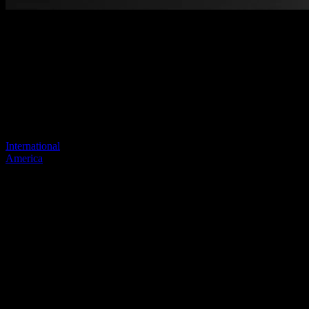
Benvenuti nel nostro nuovo sito
web
Il tuo collegamento precedente sembra non esistere più
Visita uno dei nostri siti per continuare.
International
America