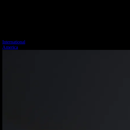
International
America