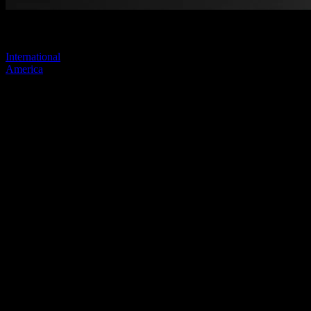
Visitez l'un de nos sites pour continuer.
International
America