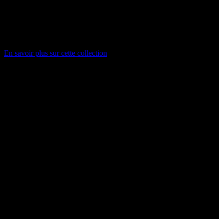
unique, douce et transparente. Pour la gamme glass, nous avons
ajouté 4 formes de verre différentes. Les nouvelles gammes offrent
de nombreuses possibilités d'association et peuvent être parfaitement
combinées. De plus, les têtes de lampe sont facilement
interchangeables.
En savoir plus sur cette collection