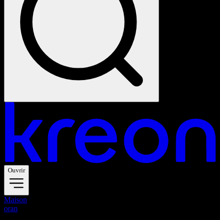
Ouvrir
Maison
oran
oran wall