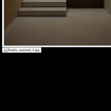
oran wall
En 2018, kreon a lancé sa première gamme décorative avec kreon
oran craft. Pour la création de kreon oran craft, nos designers ont
changé d’approche – sans perdre de vue leurs principes de base que
sont « l’unité dans la conception, la simplicité dans la technique et la
précision dans le détail ». En raison du grand succès de la nouvelle
série, nous avons décidé d'élargir encore la gamme kreon oran avec
la collection « stone » et « glass ». kreon met ainsi l'accent sur
l'aspect décoratif de l'éclairage haut de gamme. Pour la gamme
stone, nous avons ajouté l'albâtre minéral : une pierre de couleur