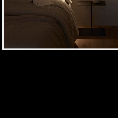
esprit ceiling
kreon esprit est proposé dans trois types différents : posé, monté en
saillie ou suspendu, à tête de lampe simple ou double – en version
suspendue : jusqu’à quatre têtes de lampes. kreon esprit est un
projecteur aux lignes élancées, disponible en noir ou blanc et doté de
sources lumineuses réglables à LED 2 700 K et 3 000 K pour
IRC80+ et IRC90+. Elles permettent une rotation à 355° et peuvent
être orientées aléatoirement à tout angle compris entre 0° et 90°.
kreon esprit ceiling peut être monté en saillie au moyen du kit
plafonnage sans recouvrement du kreon aplis 80. kreon esprit floor
est un luminaire à poser doté soit d’une base carrée en coloris
marbre de Carrare blanc ou acier bleu naturel soit d’une base ronde.