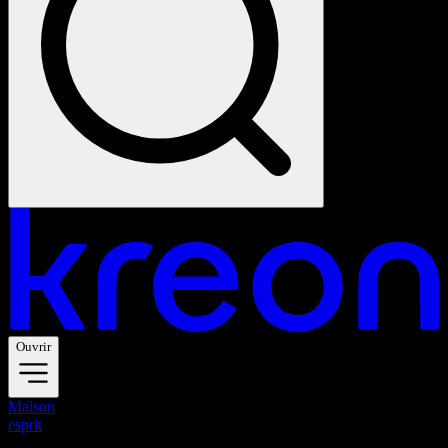
Ouvrir
Maison
esprit
esprit ceiling