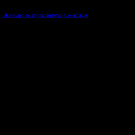
© 2026. Tous droits réservés
jobs
privacy policy
cookies
terms & conditions