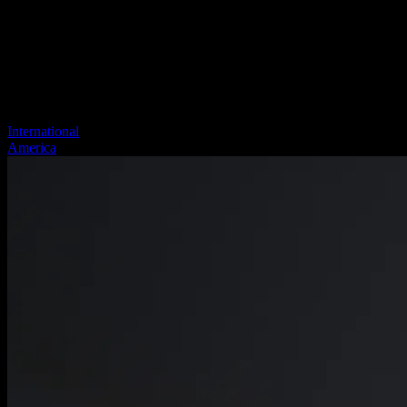
International
America