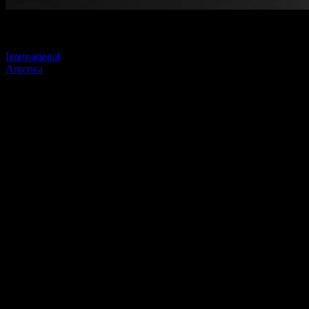
Visitez l'un de nos sites pour continuer.
International
America