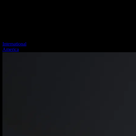
International
America