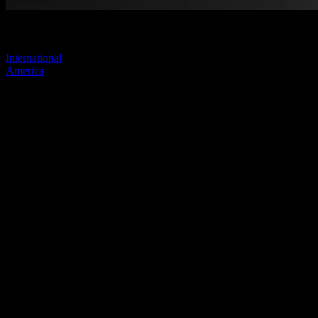
Visitez l'un de nos sites pour continuer.
International
America