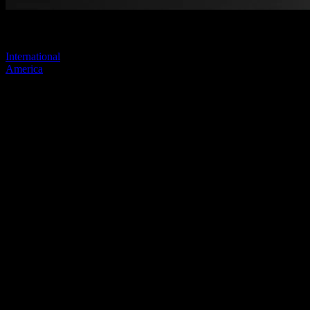
Visitez l'un de nos sites pour continuer.
International
America