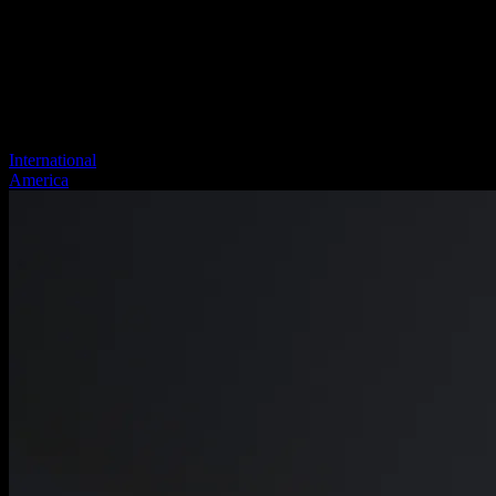
International
America