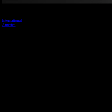
Visitez l'un de nos sites pour continuer.
International
America