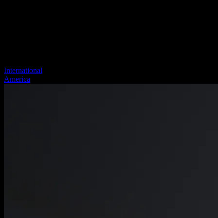
International
America