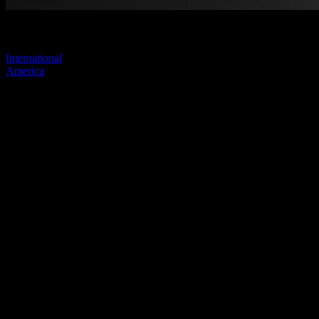
Visitez l'un de nos sites pour continuer.
International
America