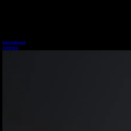
International
America