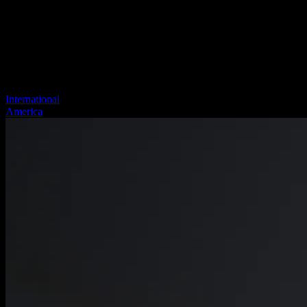
International
America