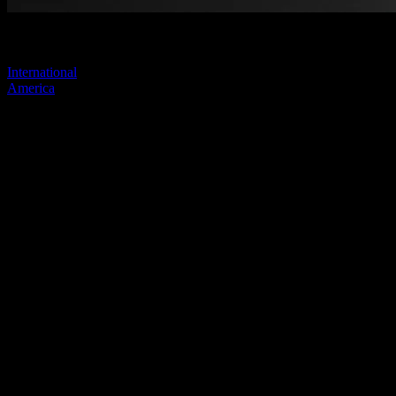
Visitez l'un de nos sites pour continuer.
International
America