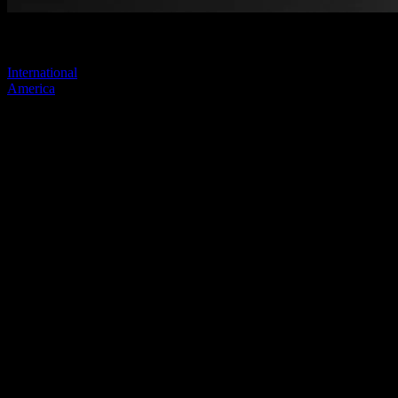
Visitez l'un de nos sites pour continuer.
International
America