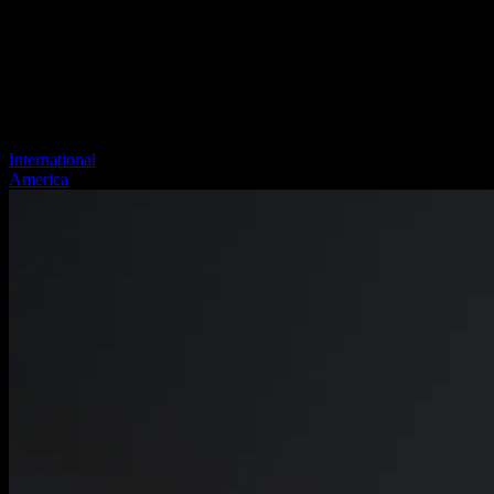
International
America