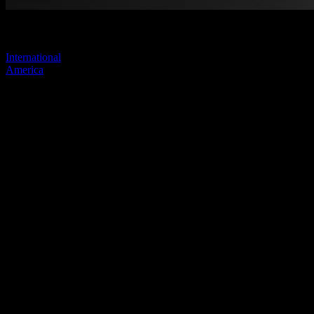
Visitez l'un de nos sites pour continuer.
International
America