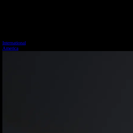
International
America