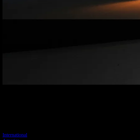
Página no encontrada
Tu enlace anterior parece no existir más
Visite uno de nuestros sitios para continuar.
International